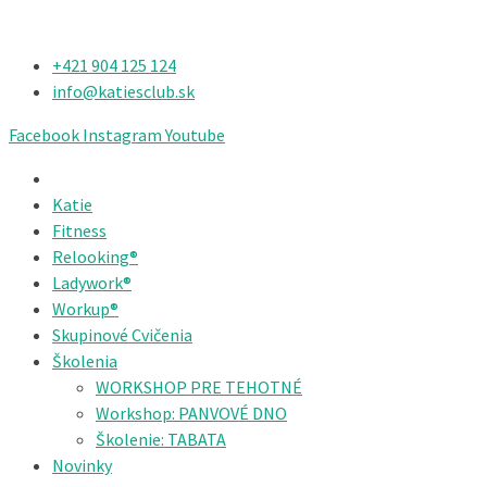
+421 904 125 124​
info@katiesclub.sk
Facebook
Instagram
Youtube
Katie
Fitness
Relooking®
Ladywork®
Workup®
Skupinové Cvičenia
Školenia
WORKSHOP PRE TEHOTNÉ
Workshop: PANVOVÉ DNO
Školenie: TABATA
Novinky