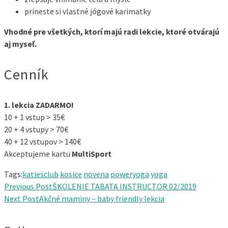
prineste si vlastné jógové karimatky
Vhodné pre všetkých, ktorí majú radi lekcie, ktoré otvárajú
aj myseľ.
Cenník
1. lekcia ZADARMO!
10 + 1 vstup > 35€
20 + 4 vstupy > 70€
40 + 12 vstupov > 140€
Akceptujeme kartu
MultiSport
Tags:
katiesclub
kosice
novena
poweryoga
yoga
Previous Post
ŠKOLENIE TABATA INSTRUCTOR 02/2019
Next Post
Akčné maminy – baby friendly lekcia