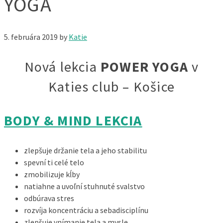
YOGA
5. februára 2019
by
Katie
Nová lekcia
POWER YOGA
v
Katies club – Košice
BODY & MIND LEKCIA
zlepšuje držanie tela a jeho stabilitu
​spevní ti celé telo
zmobilizuje kĺby
natiahne a uvoľní stuhnuté svalstvo
​​​odbúrava stres
rozvíja koncentráciu a sebadisciplínu
zlepšuje vnímanie tela a mysle