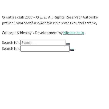
© Katies club 2006 – © 2020 All Rights Reserved/ Autorské
práva sú vyhradené a vykonáva ich prevádzkovateľ stránky
Concept & idea by
• Development by
Nimble.help
Search for:
Search for:
Katie
Fitness
Relooking®
Ladywork®
Workup®
Skupinové Cvičenia
Školenia
WORKSHOP PRE TEHOTNÉ
Workshop: PANVOVÉ DNO
Školenie: TABATA