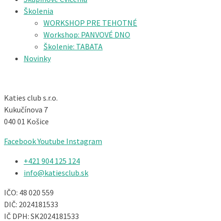
Školenia
WORKSHOP PRE TEHOTNÉ
Workshop: PANVOVÉ DNO
Školenie: TABATA
Novinky
Katies club s.r.o.
Kukučínova 7
040 01 Košice
Facebook
Youtube
Instagram
+421 904 125 124​
info@katiesclub.sk
IČO: 48 020 559
DIČ: 2024181533
IČ DPH: SK2024181533