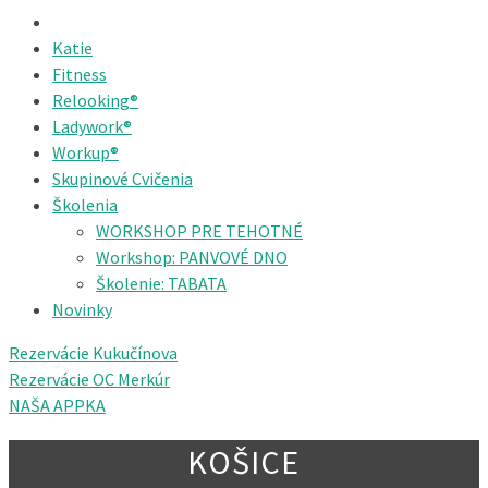
Katie
Fitness
Relooking®
Ladywork®
Workup®
Skupinové Cvičenia
Školenia
WORKSHOP PRE TEHOTNÉ
Workshop: PANVOVÉ DNO
Školenie: TABATA
Novinky
Rezervácie Kukučínova
Rezervácie OC Merkúr
NAŠA APPKA
KOŠICE