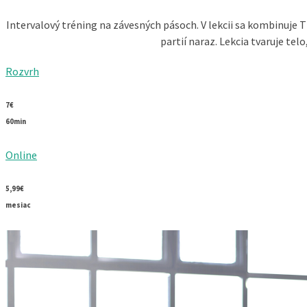
Intervalový tréning na závesných pásoch. V lekcii sa kombinuje T
partií naraz. Lekcia tvaruje telo
Rozvrh
7€
60min
Online
5,99€
mesiac