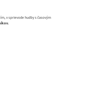
ním, v sprievode hudby s časovým
níkov.