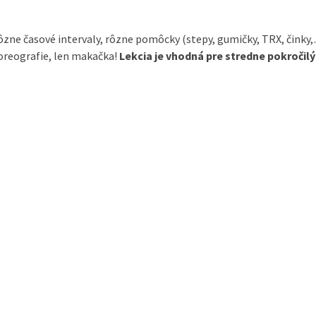
ôzne časové intervaly, rôzne pomôcky (stepy, gumičky, TRX, činky,
horeografie, len makačka!
L
ekcia je vhodná pre stredne pokročilýc