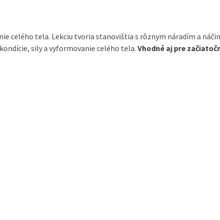
ie celého tela. Lekciu tvoria stanovištia s rôznym náradím a náči
 kondície, sily a vyformovanie celého tela.
Vhodné aj pre začiatoč