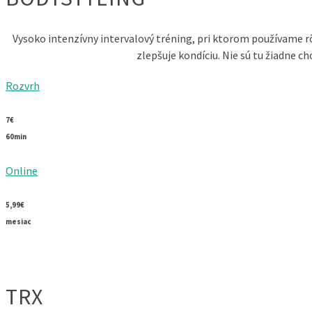
Vysoko intenzívny intervalový tréning, pri ktorom používame r
zlepšuje kondíciu. Nie sú tu žiadne c
Rozvrh
7€
60min
Online
5,99€
mesiac
TRX