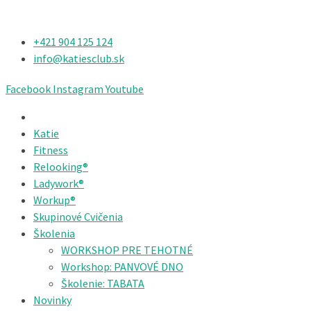
+421 904 125 124​
info@katiesclub.sk
Facebook
Instagram
Youtube
Katie
Fitness
Relooking®
Ladywork®
Workup®
Skupinové Cvičenia
Školenia
WORKSHOP PRE TEHOTNÉ
Workshop: PANVOVÉ DNO
Školenie: TABATA
Novinky