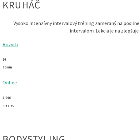
KRUHÁČ
Vysoko intenzívny intervalový tréning zameraný na posilnen
intervalom. Lekcia je na zlepšuje
Rozvrh
7€
60min
Online
5,99€
mesiac
BODYSTYLING