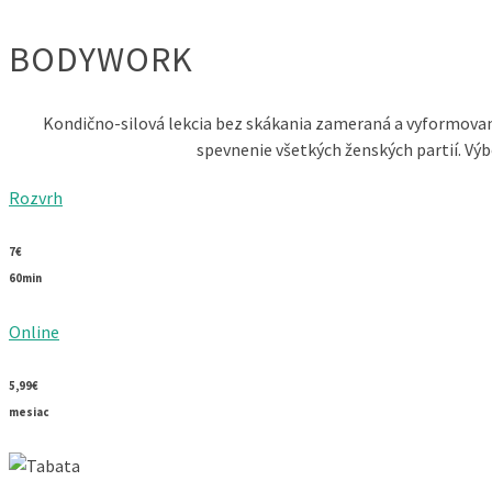
BODYWORK
Kondično-silová lekcia bez skákania zameraná a vyformovanie
spevnenie všetkých ženských partií. Výb
Rozvrh
7€
60min
Online
5,99€
mesiac