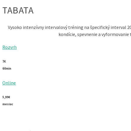
TABATA
Vysoko intenzívny intervalový tréning na špecifický interval 2
kondície, spevnenie a vyformovanie t
Rozvrh
7€
60min
Online
5,99€
mesiac