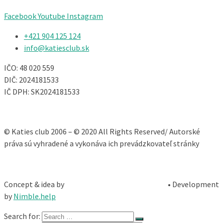
Facebook
Youtube
Instagram
+421 904 125 124​
info@katiesclub.sk
IČO: 48 020 559
DIČ: 2024181533
IČ DPH: SK2024181533
© Katies club 2006 – © 2020 All Rights Reserved/ Autorské
práva sú vyhradené a vykonáva ich prevádzkovateľ stránky
Concept & idea by
• Development
by
Nimble.help
Search for: