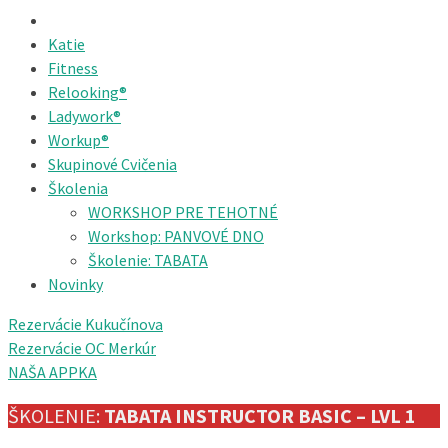
Katie
Fitness
Relooking®
Ladywork®
Workup®
Skupinové Cvičenia
Školenia
WORKSHOP PRE TEHOTNÉ
Workshop: PANVOVÉ DNO
Školenie: TABATA
Novinky
Rezervácie Kukučínova
Rezervácie OC Merkúr
NAŠA APPKA
ŠKOLENIE:
TABATA INSTRUCTOR BASIC – LVL 1