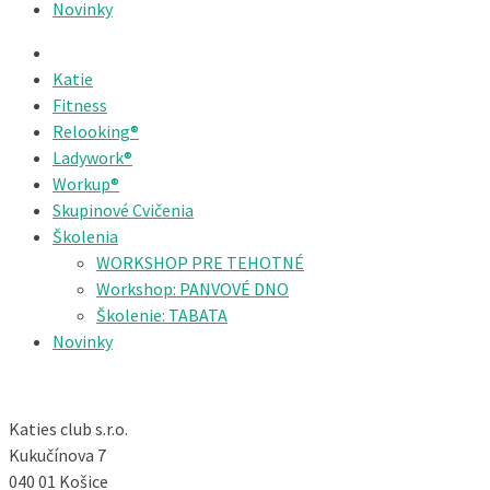
Novinky
Katie
Fitness
Relooking®
Ladywork®
Workup®
Skupinové Cvičenia
Školenia
WORKSHOP PRE TEHOTNÉ
Workshop: PANVOVÉ DNO
Školenie: TABATA
Novinky
Katies club s.r.o.
Kukučínova 7
040 01 Košice