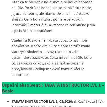
Stanka G:
Školenie bolo skvelé, veľmi veľa som sa
naučila. Pozitívne hodnotím komunikáciu s Katie,
jej učenie teórie, ale hlavne, že sme hneď všetko
skúšali. Cena bola nízka v pomere celkových
informácií, materiálov a vrátane celodenného jedla
a pitia. Vrelo odporúčam!
Vladmíra S:
školenie Tabata dopadlo nad moje
očakávania. Keďže v minulosti som sa zúčastnila
viacerých školení a kurzov, toto bolo veľmi
dynamické a zážitkové. Čo sa mi veľmi páčilo bolo
to, že ukážka cvikov, ako aj samotné cvičenie
prevyšovalo! Oceňujem skvelú komunikáciu a
odbornosť.
Úspešní absolventi: TABATA INSTRUCTOR LVL 1 –
Basic:
TABATA INSTRUCTOR LVL 1, 08/2020:
B. Rusňáková (TV),