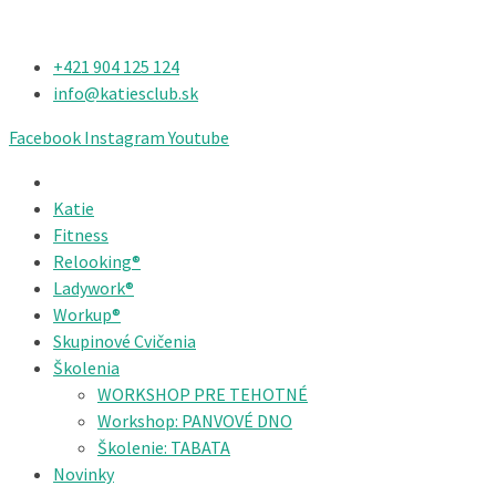
+421 904 125 124​
info@katiesclub.sk
Facebook
Instagram
Youtube
Katie
Fitness
Relooking®
Ladywork®
Workup®
Skupinové Cvičenia
Školenia
WORKSHOP PRE TEHOTNÉ
Workshop: PANVOVÉ DNO
Školenie: TABATA
Novinky