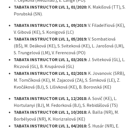
T. Cepková (Medzilab.), E. Lange (PO).
TABATA INSTRUCTOR LVL 1, 01/2020:
K. Makišová (TT), S.
Porubská (SN).
TABATA INSTRUCTOR LVL 1, 09/2019:
V. Filadelfiová (KE),
V. Gibová (KE), S. Konigová (LC)
TABATA INSTRUCTOR LVL 1, 05/2019:
V. Sombatiová
(BŠ), M. Deáková (KE), S. Sviteková (KE), L. Jarošová (LM),
S. Trungelová (LM), V. Ferencová (PO)
TABATA INSTRUCTOR LVL 1, 03/2019:
J. Sviteková (GL), L.
Riczová (GL), B. Krupárová (GL)
TABATA INSTRUCTOR LVL 1, 02/2019:
K. Jovanovic (SRB),
M. Tomčíková (KE), M. Zajacová (ZA), S. Šimková (LE), Z.
Kvočáková (BJ), S. Lišivková (KE), B. Borovská (KE)
TABATA INSTRUCTOR LVL 1, 12/2018:
A. Sovič (KE), L.
Hortulanyi (BJ), M. Fedorková (BJ), S. Rebidášová (TS)
TABATA INSTRUCTOR LVL 1, 10/2018:
A. Balla (NR), M.
Borbélyová (NR), K. Horizralová (KE)
TABATA INSTRUCTOR LVL 1, 04/2018:
Š. Husár (NR), E.