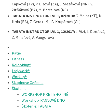
Capková (TV), P. Dižová (ZA), J. Slezáková (NR), V.
Žitňáková (BA), M. Barcalová (KE)
TABATA INSTRUCTOR LVL 1, 02/2018:
G. Major (KE), K.
Hrdá (BA), Z. Gera (LM), B. Krupárová (GL)
TABATA INSTRUCTOR LVL 1, 12/2017:
J. Vízi, L. Ďorďová,
Z. Mihaľová, A. Vangorová
Katie
Fitness
Relooking®
Ladywork®
Workup®
Skupinové Cvičenia
Školenia
WORKSHOP PRE TEHOTNÉ
Workshop: PANVOVÉ DNO
Školenie: TABATA