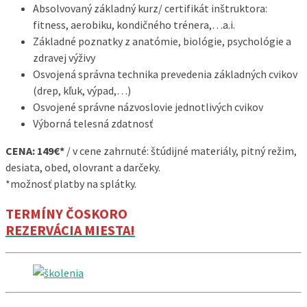
Absolvovaný základný kurz/ certifikát inštruktora:
fitness, aerobiku, kondičného trénera,…a.i.
Základné poznatky z anatómie, biológie, psychológie a
zdravej výživy
Osvojená správna technika prevedenia základných cvikov
(drep, kľuk, výpad,…)
Osvojené správne názvoslovie jednotlivých cvikov
Výborná telesná zdatnosť
CENA: 149€*
/ v cene zahrnuté: štúdijné materiály, pitný režim,
desiata, obed, olovrant a darčeky.
*možnosť platby na splátky.
TERMÍNY ČOSKORO
REZERVÁCIA MIESTA!