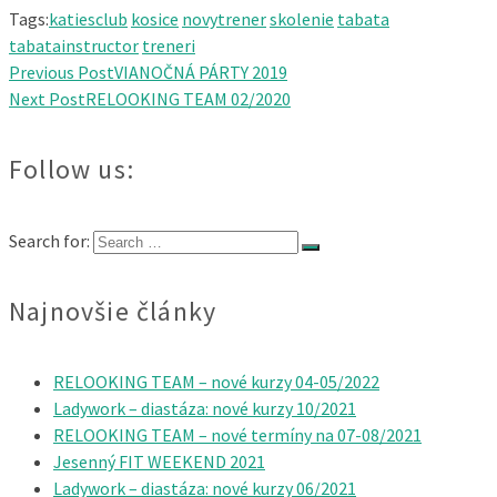
Tags:
katiesclub
kosice
novytrener
skolenie
tabata
tabatainstructor
treneri
Previous Post
VIANOČNÁ PÁRTY 2019
Next Post
RELOOKING TEAM 02/2020
Follow us:
Search for:
Najnovšie články
RELOOKING TEAM – nové kurzy 04-05/2022
Ladywork – diastáza: nové kurzy 10/2021
RELOOKING TEAM – nové termíny na 07-08/2021
Jesenný FIT WEEKEND 2021
Ladywork – diastáza: nové kurzy 06/2021