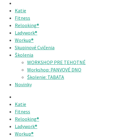
Katie
Fitness
Relooking®
Ladywork®
Workup®
Skupinové Cvičenia
Školenia
WORKSHOP PRE TEHOTNÉ
Workshop: PANVOVÉ DNO
Školenie: TABATA
Novinky
Katie
Fitness
Relooking®
Ladywork®
Workup®