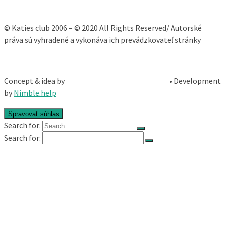
© Katies club 2006 – © 2020 All Rights Reserved/ Autorské
práva sú vyhradené a vykonáva ich prevádzkovateľ stránky
Concept & idea by
• Development
by
Nimble.help
Spravovať súhlas
Search for:
Search for:
Katie
Fitness
Relooking®
Ladywork®
Workup®
Skupinové Cvičenia