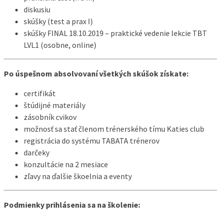
diskusiu
skúšky (test a prax I)
skúšky FINAL 18.10.2019 – praktické vedenie lekcie TBT
LVL1 (osobne, online)
Po úspešnom absolvovaní všetkých skúšok získate:
certifikát
štúdijné materiály
zásobník cvikov
možnosť sa stať členom trénerského tímu Katies club
registrácia do systému TABATA trénerov
darčeky
konzultácie na 2 mesiace
zľavy na ďalšie škoelnia a eventy
Podmienky prihlásenia sa na školenie: