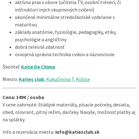
aktívna prax v obore (učitelia TV, osobní tréneri, či
inštruktori iných skupinových cvičení)
ukončené minimálne stredoškolské vzdelanie s
maturitou
základy anatómie, fyziológie, pedagogiky, etiky,
psychológie a angličtiny
dobrá telesná zdatnosť
osvojená správna technika cvikov a názvoslovie
Školiteľ:
Katie De Chimp
Miesto:
Katies club
, Kukučínova 7, Košice
Cena: 149€ / osoba
V cene zahrnuté: štúdijné materiály, písacie potreby, desiata,
obed, olovrant, pitný režim, darčeky. Navyše, možnosť platby aj
na splátky.
Info a rezervácia miesta:
info@katiesclub.sk