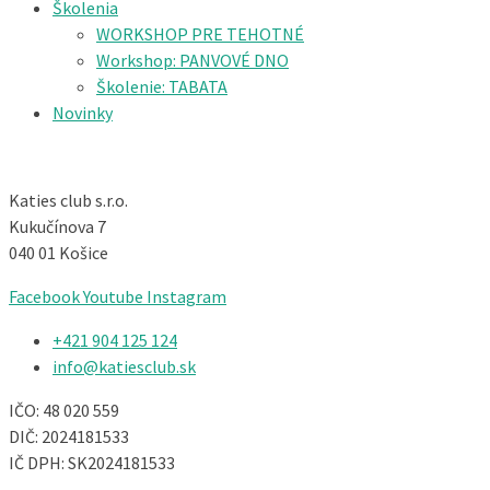
Školenia
WORKSHOP PRE TEHOTNÉ
Workshop: PANVOVÉ DNO
Školenie: TABATA
Novinky
Katies club s.r.o.
Kukučínova 7
040 01 Košice
Facebook
Youtube
Instagram
+421 904 125 124​
info@katiesclub.sk
IČO: 48 020 559
DIČ: 2024181533
IČ DPH: SK2024181533