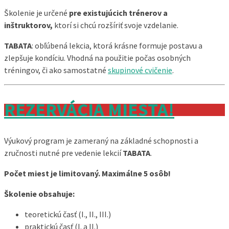
Školenie je určené
pre existujúcich trénerov a
inštruktorov,
ktorí si chcú rozšíriť svoje vzdelanie.
TABATA
: obľúbená lekcia, ktorá krásne formuje postavu a
zlepšuje kondíciu. Vhodná na použitie počas osobných
tréningov, či ako samostatné
skupinové cvičenie
.
REZERVÁCIA MIESTA!
Výukový program je zameraný na základné schopnosti a
zručnosti nutné pre vedenie lekcií
TABATA
.
Počet miest je limitovaný. Maximálne 5 osôb!
Školenie obsahuje:
teoretickú časť (I., II., III.)
praktickú časť (I. a II.)