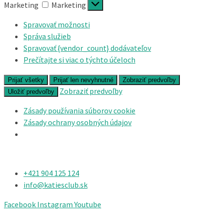
Marketing
Marketing
Spravovať možnosti
Správa služieb
Spravovať {vendor_count} dodávateľov
Prečítajte si viac o týchto účeloch
Prijať všetky
Prijať len nevyhnutné
Zobraziť predvoľby
Zobraziť predvoľby
Uložiť predvoľby
Zásady používania súborov cookie
Zásady ochrany osobných údajov
+421 904 125 124​
info@katiesclub.sk
Facebook
Instagram
Youtube