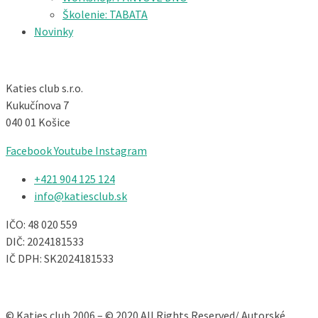
Školenie: TABATA
Novinky
Katies club s.r.o.
Kukučínova 7
040 01 Košice
Facebook
Youtube
Instagram
+421 904 125 124​
info@katiesclub.sk
IČO: 48 020 559
DIČ: 2024181533
IČ DPH: SK2024181533
© Katies club 2006 – © 2020 All Rights Reserved/ Autorské