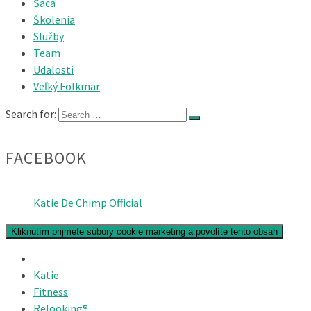
Šaca
Školenia
Služby
Team
Udalosti
Veľký Folkmar
Search for:
FACEBOOK
Katie De Chimp Official
Kliknutím prijmete súbory cookie marketing a povolíte tento obsah
Katie
Fitness
Relooking®