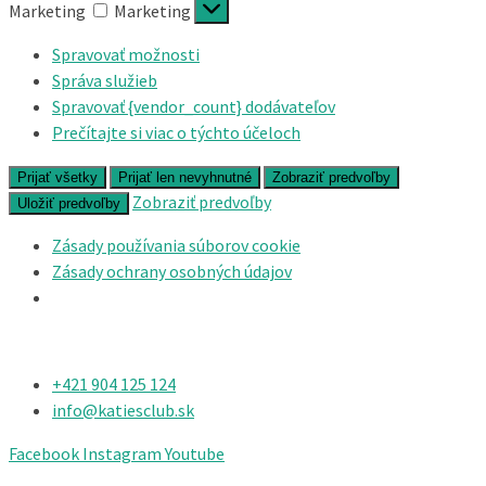
Marketing
Marketing
Spravovať možnosti
Správa služieb
Spravovať {vendor_count} dodávateľov
Prečítajte si viac o týchto účeloch
Prijať všetky
Prijať len nevyhnutné
Zobraziť predvoľby
Zobraziť predvoľby
Uložiť predvoľby
Zásady používania súborov cookie
Zásady ochrany osobných údajov
+421 904 125 124​
info@katiesclub.sk
Facebook
Instagram
Youtube