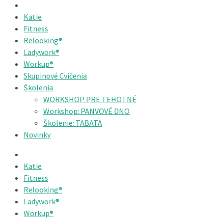
Katie
Fitness
Relooking®
Ladywork®
Workup®
Skupinové Cvičenia
Školenia
WORKSHOP PRE TEHOTNÉ
Workshop: PANVOVÉ DNO
Školenie: TABATA
Novinky
Katie
Fitness
Relooking®
Ladywork®
Workup®