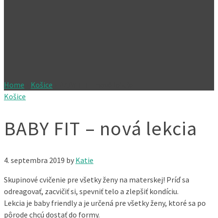
Home
»
Košice
»
BABY FIT – nová lekcia
Košice
BABY FIT – nová lekcia
4. septembra 2019
by
Katie
Skupinové cvičenie pre všetky ženy na materskej! Príď sa
odreagovať, zacvičiť si, spevniť telo a zlepšiť kondíciu.
Lekcia je baby friendly a je určená pre všetky ženy, ktoré sa po
pôrode chcú dostať do formy.