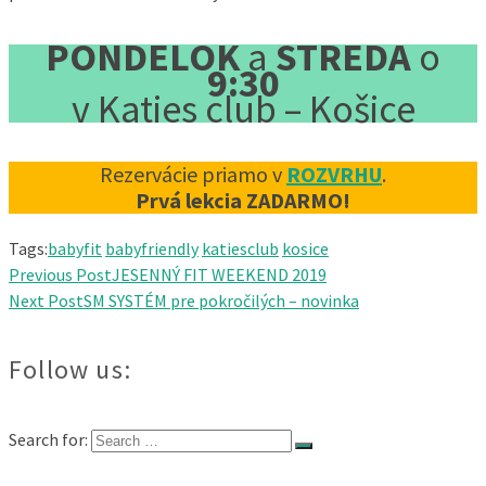
PONDELOK
a
STREDA
o
9:30
v Katies club – Košice
Rezervácie priamo v
ROZVRHU
.
Prvá lekcia ZADARMO!
Tags:
babyfit
babyfriendly
katiesclub
kosice
Previous Post
JESENNÝ FIT WEEKEND 2019
Next Post
SM SYSTÉM pre pokročilých – novinka
Follow us:
Search for: