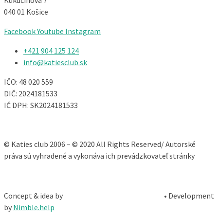
Kukučínova 7
040 01 Košice
Facebook
Youtube
Instagram
+421 904 125 124​
info@katiesclub.sk
IČO: 48 020 559
DIČ: 2024181533
IČ DPH: SK2024181533
© Katies club 2006 – © 2020 All Rights Reserved/ Autorské
práva sú vyhradené a vykonáva ich prevádzkovateľ stránky
Concept & idea by
• Development
by
Nimble.help