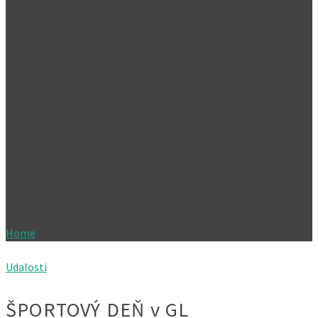
Home
»
rodicia
Udalosti
ŠPORTOVÝ DEŇ v GL