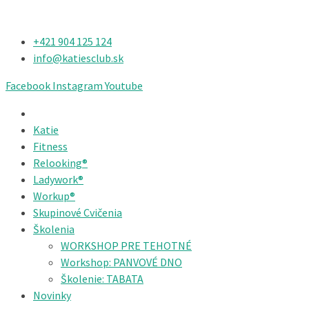
+421 904 125 124​
info@katiesclub.sk
Facebook
Instagram
Youtube
Katie
Fitness
Relooking®
Ladywork®
Workup®
Skupinové Cvičenia
Školenia
WORKSHOP PRE TEHOTNÉ
Workshop: PANVOVÉ DNO
Školenie: TABATA
Novinky