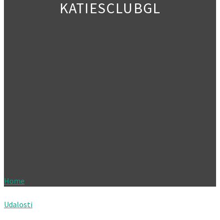
KATIESCLUBGL
Home
»
katiesclubGL
Udalosti