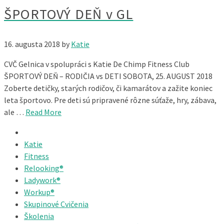
ŠPORTOVÝ DEŇ v GL
16. augusta 2018
by
Katie
CVČ Gelnica v spolupráci s Katie De Chimp Fitness Club
ŠPORTOVÝ DEŇ – RODIČIA vs DETI SOBOTA, 25. AUGUST 2018
Zoberte detičky, starých rodičov, či kamarátov a zažite koniec
leta športovo. Pre deti sú pripravené rôzne súťaže, hry, zábava,
ale …
Read More
Katie
Fitness
Relooking®
Ladywork®
Workup®
Skupinové Cvičenia
Školenia