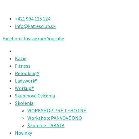
+421 904 125 124​
info@katiesclub.sk
Facebook
Instagram
Youtube
Katie
Fitness
Relooking®
Ladywork®
Workup®
Skupinové Cvičenia
Školenia
WORKSHOP PRE TEHOTNÉ
Workshop: PANVOVÉ DNO
Školenie: TABATA
Novinky