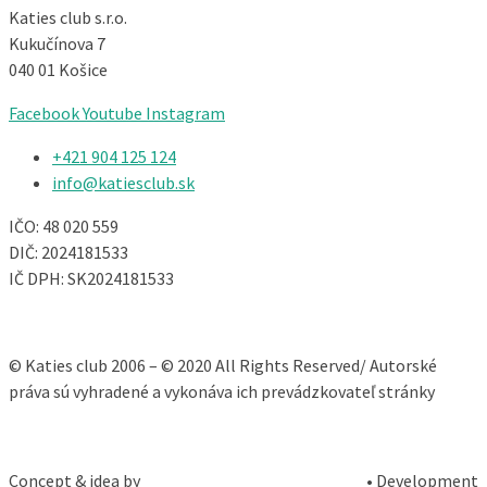
Katies club s.r.o.
Kukučínova 7
040 01 Košice
Facebook
Youtube
Instagram
+421 904 125 124​
info@katiesclub.sk
IČO: 48 020 559
DIČ: 2024181533
IČ DPH: SK2024181533
© Katies club 2006 – © 2020 All Rights Reserved/ Autorské
práva sú vyhradené a vykonáva ich prevádzkovateľ stránky
Concept & idea by
• Development