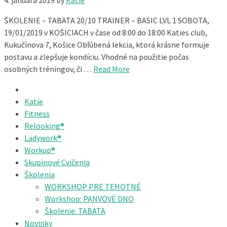
4. januára 2019
by
Katie
ŠKOLENIE – TABATA 20/10 TRAINER – BASIC LVL 1 SOBOTA,
19/01/2019 v KOŠICIACH v čase od 8:00 do 18:00 Katies club,
Kukučínova 7, Košice Obľúbená lekcia, ktorá krásne formuje
postavu a zlepšuje kondíciu. Vhodné na použitie počas
osobných tréningov, či …
Read More
Katie
Fitness
Relooking®
Ladywork®
Workup®
Skupinové Cvičenia
Školenia
WORKSHOP PRE TEHOTNÉ
Workshop: PANVOVÉ DNO
Školenie: TABATA
Novinky