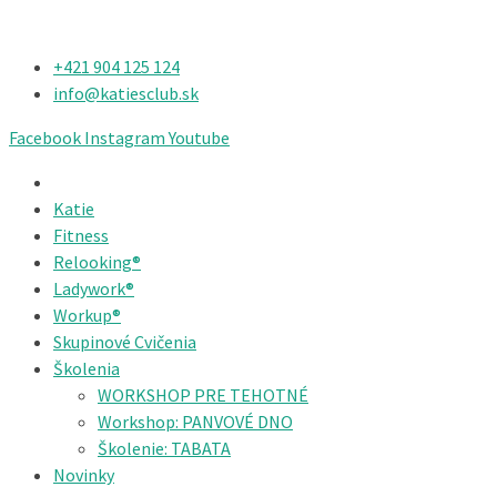
+421 904 125 124​
info@katiesclub.sk
Facebook
Instagram
Youtube
Katie
Fitness
Relooking®
Ladywork®
Workup®
Skupinové Cvičenia
Školenia
WORKSHOP PRE TEHOTNÉ
Workshop: PANVOVÉ DNO
Školenie: TABATA
Novinky