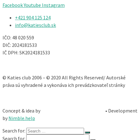
Facebook
Youtube
Instagram
+421 904 125 124​
info@katiesclub.sk
IČO: 48 020 559
DIČ: 2024181533
IČ DPH: SK2024181533
© Katies club 2006 – © 2020 All Rights Reserved/ Autorské
práva sú vyhradené a vykonáva ich prevádzkovateľ stránky
Concept & idea by
• Development
by
Nimble.help
Search for:
Search for: