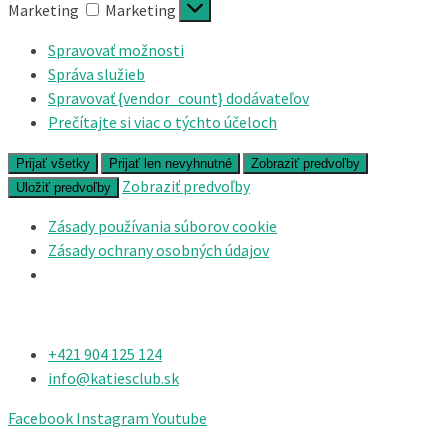
Marketing
Marketing
Spravovať možnosti
Správa služieb
Spravovať {vendor_count} dodávateľov
Prečítajte si viac o týchto účeloch
Prijať všetky
Prijať len nevyhnutné
Zobraziť predvoľby
Zobraziť predvoľby
Uložiť predvoľby
Zásady používania súborov cookie
Zásady ochrany osobných údajov
+421 904 125 124​
info@katiesclub.sk
Facebook
Instagram
Youtube