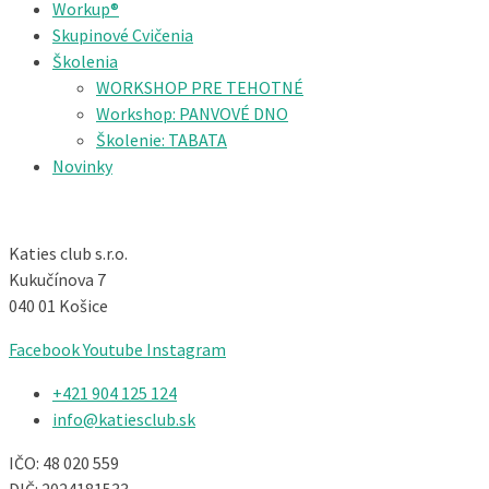
Workup®
Skupinové Cvičenia
Školenia
WORKSHOP PRE TEHOTNÉ
Workshop: PANVOVÉ DNO
Školenie: TABATA
Novinky
Katies club s.r.o.
Kukučínova 7
040 01 Košice
Facebook
Youtube
Instagram
+421 904 125 124​
info@katiesclub.sk
IČO: 48 020 559
DIČ: 2024181533