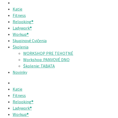
Katie
Fitness
Relooking®
Ladywork®
Workup®
Skupinové Cvičenia
Školenia
WORKSHOP PRE TEHOTNÉ
Workshop: PANVOVÉ DNO
Školenie: TABATA
Novinky
Katie
Fitness
Relooking®
Ladywork®
Workup®