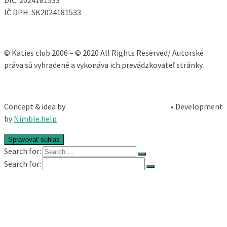
IČ DPH: SK2024181533
© Katies club 2006 – © 2020 All Rights Reserved/ Autorské
práva sú vyhradené a vykonáva ich prevádzkovateľ stránky
Concept & idea by
• Development
by
Nimble.help
Spravovať súhlas
Search for:
Search for:
Katie
Fitness
Relooking®
Ladywork®