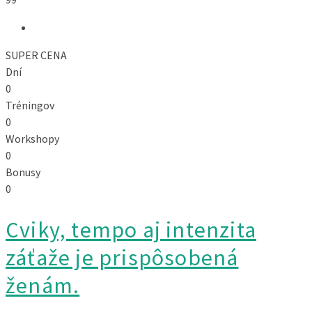
SUPER CENA
Dní
0
Tréningov
0
Workshopy
0
Bonusy
0
Cviky, tempo aj intenzita
záťaže je prispôsobená
ženám.