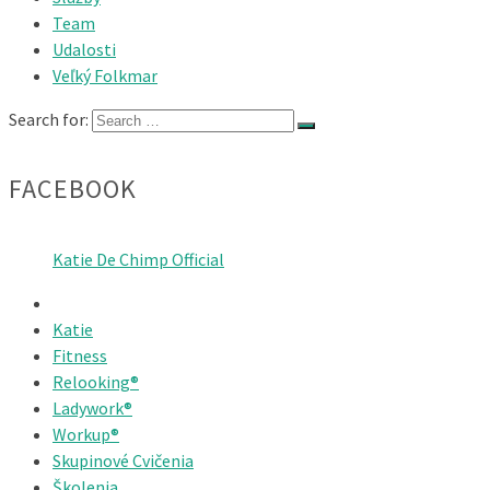
Team
Udalosti
Veľký Folkmar
Search for:
FACEBOOK
Katie De Chimp Official
Katie
Fitness
Relooking®
Ladywork®
Workup®
Skupinové Cvičenia
Školenia