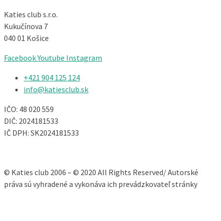
Katies club s.r.o.
Kukučínova 7
040 01 Košice
Facebook
Youtube
Instagram
+421 904 125 124​
info@katiesclub.sk
IČO: 48 020 559
DIČ: 2024181533
IČ DPH: SK2024181533
© Katies club 2006 – © 2020 All Rights Reserved/ Autorské
práva sú vyhradené a vykonáva ich prevádzkovateľ stránky