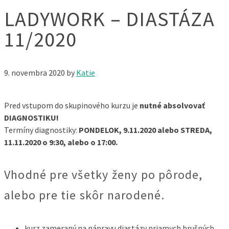
LADYWORK – DIASTÁZA
11/2020
9. novembra 2020
by
Katie
Pred vstupom do skupinového kurzu je
nutné absolvovať
DIAGNOSTIKU!
Termíny diagnostiky:
PONDELOK, 9.11.2020 alebo STREDA,
11.11.2020 o 9:30, alebo o 17:00.
Vhodné pre všetky ženy po pôrode,
alebo pre tie skôr narodené.​
kurz zameraný na nápravu diastázy priamych brušných