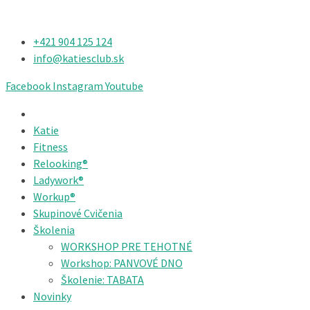
+421 904 125 124​
info@katiesclub.sk
Facebook
Instagram
Youtube
Katie
Fitness
Relooking®
Ladywork®
Workup®
Skupinové Cvičenia
Školenia
WORKSHOP PRE TEHOTNÉ
Workshop: PANVOVÉ DNO
Školenie: TABATA
Novinky