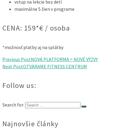
vstup na lekcie bez detí
maximálne 5 žien v programe
CENA: 159*€ / osoba
*možnosť platby aj na splátky
Previous Post
NOVÁ PLATFORMA = NOVÉ VÝZVY
Next Post
OTVÁRAME FITNESS CENTRUM
Follow us:
Search for:
Najnovšie články