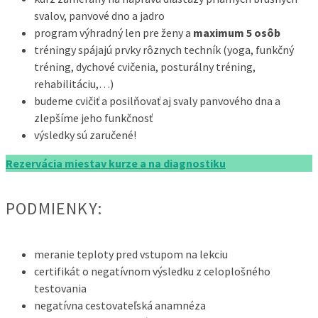
svalov, panvové dno a jadro
program výhradný len pre ženy a
maximum 5 osôb
tréningy spájajú prvky rôznych techník (yoga, funkčný
tréning, dychové cvičenia, posturálny tréning,
rehabilitáciu,…)
budeme cvičiť a posilňovať aj svaly panvového dna a
zlepšíme jeho funkčnosť
výsledky sú zaručené!
Rezervácia miestav kurze a na diagnostiku
PODMIENKY:
meranie teploty pred vstupom na lekciu
certifikát o negatívnom výsledku z celoplošného
testovania
negatívna cestovateľská anamnéza