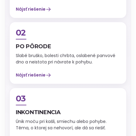
→
Nájsť riešenie
02
PO PÔRODE
Slabé bruško, bolesti chrbta, oslabené panvové
dno a neistota pri návrate k pohybu.
→
Nájsť riešenie
03
INKONTINENCIA
Únik moču pri kašli, smiechu alebo pohybe.
Téma, o ktorej sa nehovorí, ale dá sa riešiť.