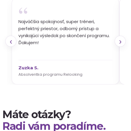
“
Najväčšia spokojnosť, super tréneri,
Ku
perfektný priestor, odborný prístup a
od
vynikajúci výsledok po skončení programu.
le
‹
›
Ďakujem!
oč
Zuzka S.
Da
Absolventka programu Relooking
Ab
Máte otázky?
Radi vám poradíme.