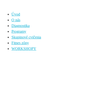
Úvod
O nás
Diagnostika
Programy
Skupinové cvičenia
Fitnes zóny
WORKSHOPY