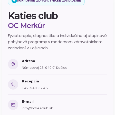
+
SÚKROMNÉ ZDRAVOTNÍCKE ZARIADENIE
Katies club
OC Merkúr
Fyzioterapia, diagnostika a individuálne aj skupinové
pohybové programy v modernom zdravotníckom
zariadení v Košiciach.
Adresa
Němcovej 28, 040 01 Košice
Recepcia
+421 948 137 412
E-mail
info@katiesclub.sk