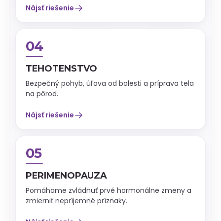
→
Nájsť riešenie
04
TEHOTENSTVO
Bezpečný pohyb, úľava od bolesti a príprava tela
na pôrod.
→
Nájsť riešenie
05
PERIMENOPAUZA
Pomáhame zvládnuť prvé hormonálne zmeny a
zmierniť nepríjemné príznaky.