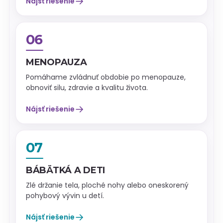
→
Nájsť riešenie
06
MENOPAUZA
Pomáhame zvládnuť obdobie po menopauze,
obnoviť silu, zdravie a kvalitu života.
→
Nájsť riešenie
07
BÁBÄTKÁ A DETI
Zlé držanie tela, ploché nohy alebo oneskorený
pohybový vývin u detí.
→
Nájsť riešenie