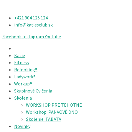
+421 904 125 124​
info@katiesclub.sk
Facebook
Instagram
Youtube
Katie
Fitness
Relooking®
Ladywork®
Workup®
Skupinové Cvičenia
Školenia
WORKSHOP PRE TEHOTNÉ
Workshop: PANVOVÉ DNO
Školenie: TABATA
Novinky