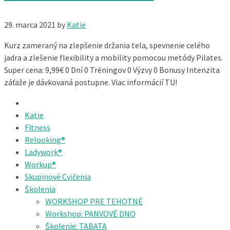
29. marca 2021
by
Katie
Kurz zameraný na zlepšenie držania tela, spevnenie celého
jadra a zlešenie flexibility a mobility pomocou metódy Pilates.
Super cena: 9,99€ 0 Dní 0 Tréningov 0 Výzvy 0 Bonusy Intenzita
záťaže je dávkovaná postupne. Viac informácií TU!
Katie
Fitness
Relooking®
Ladywork®
Workup®
Skupinové Cvičenia
Školenia
WORKSHOP PRE TEHOTNÉ
Workshop: PANVOVÉ DNO
Školenie: TABATA