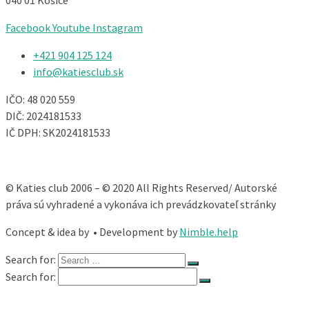
040 01 Košice
Facebook
Youtube
Instagram
+421 904 125 124​
info@katiesclub.sk
IČO: 48 020 559
DIČ: 2024181533
IČ DPH: SK2024181533
© Katies club 2006 – © 2020 All Rights Reserved/ Autorské
práva sú vyhradené a vykonáva ich prevádzkovateľ stránky
Concept & idea by
• Development by
Nimble.help
Search for:
Search for: