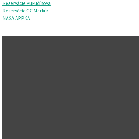
Rezervácie Kukučínova
Rezervácie OC Merkúr
NAŠA APPKA