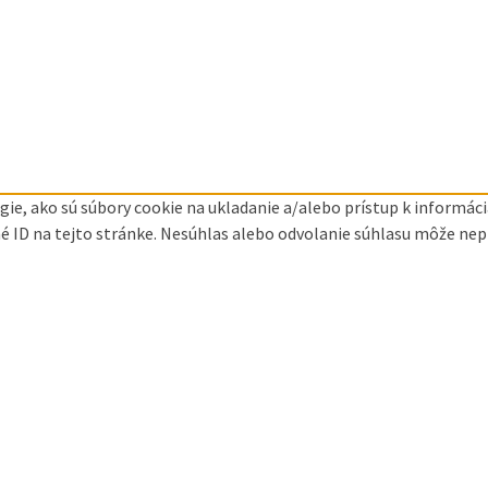
ie, ako sú súbory cookie na ukladanie a/alebo prístup k informá
né ID na tejto stránke. Nesúhlas alebo odvolanie súhlasu môže nepri