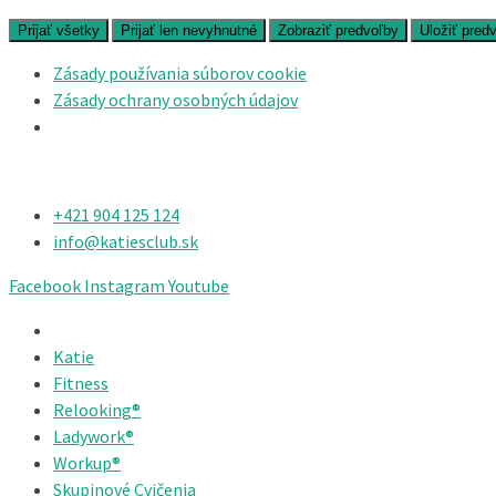
Prijať všetky
Prijať len nevyhnutné
Zobraziť predvoľby
Uložiť pred
Zásady používania súborov cookie
Zásady ochrany osobných údajov
+421 904 125 124​
info@katiesclub.sk
Facebook
Instagram
Youtube
Katie
Fitness
Relooking®
Ladywork®
Workup®
Skupinové Cvičenia