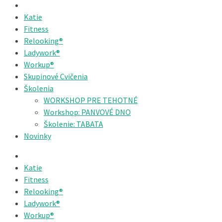
Katie
Fitness
Relooking®
Ladywork®
Workup®
Skupinové Cvičenia
Školenia
WORKSHOP PRE TEHOTNÉ
Workshop: PANVOVÉ DNO
Školenie: TABATA
Novinky
Katie
Fitness
Relooking®
Ladywork®
Workup®