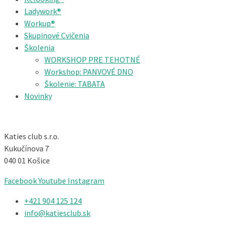
Ladywork®
Workup®
Skupinové Cvičenia
Školenia
WORKSHOP PRE TEHOTNÉ
Workshop: PANVOVÉ DNO
Školenie: TABATA
Novinky
Katies club s.r.o.
Kukučínova 7
040 01 Košice
Facebook
Youtube
Instagram
+421 904 125 124​
info@katiesclub.sk