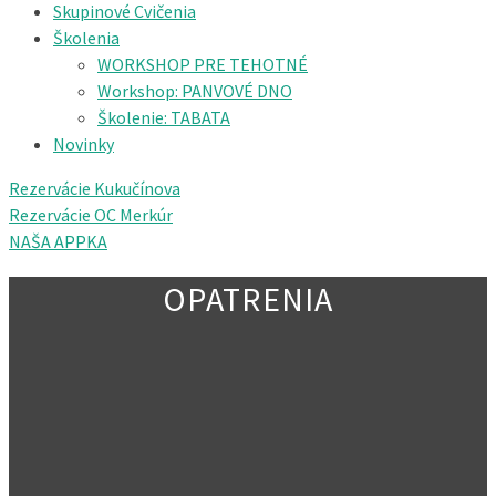
Skupinové Cvičenia
Školenia
WORKSHOP PRE TEHOTNÉ
Workshop: PANVOVÉ DNO
Školenie: TABATA
Novinky
Rezervácie Kukučínova
Rezervácie OC Merkúr
NAŠA APPKA
OPATRENIA