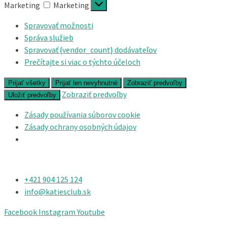
Marketing
Marketing
Spravovať možnosti
Správa služieb
Spravovať {vendor_count} dodávateľov
Prečítajte si viac o týchto účeloch
Prijať všetky
Prijať len nevyhnutné
Zobraziť predvoľby
Zobraziť predvoľby
Uložiť predvoľby
Zásady používania súborov cookie
Zásady ochrany osobných údajov
+421 904 125 124​
info@katiesclub.sk
Facebook
Instagram
Youtube