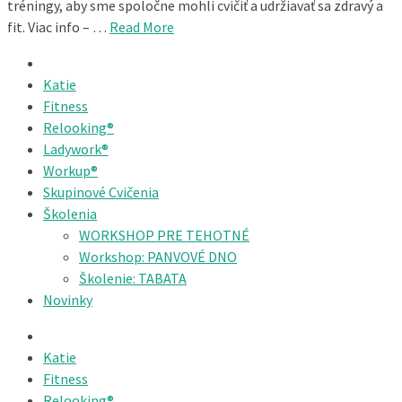
tréningy, aby sme spoločne mohli cvičiť a udržiavať sa zdravý a
fit. Viac info – …
Read More
Katie
Fitness
Relooking®
Ladywork®
Workup®
Skupinové Cvičenia
Školenia
WORKSHOP PRE TEHOTNÉ
Workshop: PANVOVÉ DNO
Školenie: TABATA
Novinky
Katie
Fitness
Relooking®