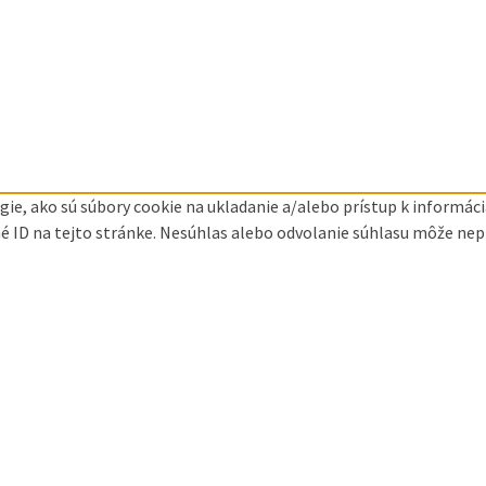
ie, ako sú súbory cookie na ukladanie a/alebo prístup k informá
né ID na tejto stránke. Nesúhlas alebo odvolanie súhlasu môže nepri