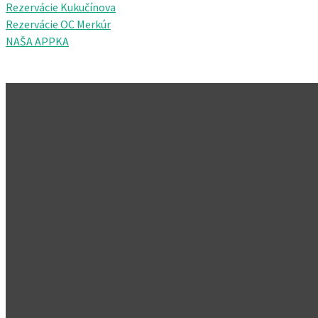
Rezervácie Kukučínova
Rezervácie OC Merkúr
NAŠA APPKA