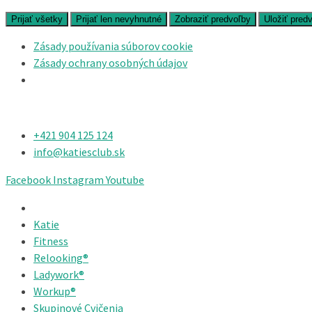
Prijať všetky
Prijať len nevyhnutné
Zobraziť predvoľby
Uložiť pred
Zásady používania súborov cookie
Zásady ochrany osobných údajov
+421 904 125 124​
info@katiesclub.sk
Facebook
Instagram
Youtube
Katie
Fitness
Relooking®
Ladywork®
Workup®
Skupinové Cvičenia